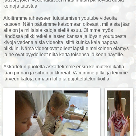
keinoja tutustua.
Aloitinmme aiheeseen tutustumisen youtube videoita
katsoen. Näin pääsimme katsomaan oikeasti, millaista jään
alla on ja millaisia kaloja siellä asuu. Olimme myös
lähdössä pilkkiretkelle lasten kanssa ja löysin youtubesta
kivoja vedenalaisia videoita siitä kuinka kala nappaa
pilkkiin. Nämä videot ovat olleet lapsille melkoinen elämys
ja he ovat pyydelleet niitä kerta toisensa jälkeen näytille.
Askartelun puolella askartelimme ensin kelmutekniikalla
jään pinnan ja siihen pilkkireiät. Väritimme pilkit ja teimme
järveen kaloja uimaan folio ja pujottelutekniikoilla.