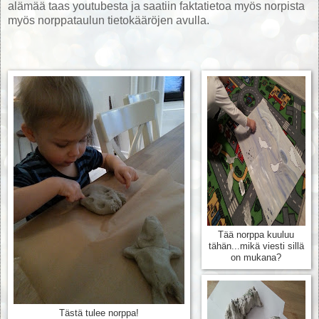
alämää taas youtubesta ja saatiin faktatietoa myös norpista
myös norppataulun tietokääröjen avulla.
Tää norppa kuuluu
tähän...mikä viesti sillä
on mukana?
Tästä tulee norppa!