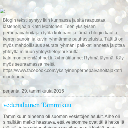
Blogin teksti syntyy Iitin kunnassa ja sitä raapustaa
lastenohjaaja Katri Montonen. Teen yksityisen
perhepäivähoitajan työtä kotonani ja tämän blogin kautta
kerron sanoin ja kuvin ryhmämme puuhasteluista. Täältä on
myös mahdollisuus seurata ryhmäni paikkatilannetta ja ottaa
yhteyttä minuun yhteystietojeni kautta:
katri.montonen@phnet.fi Ryhmätilanne: Ryhmä täynnä! Käy
myös seuraamassa meitä
https://www.facebook.com/yksityinenperhepaivahoitajakatri
montonen/
perjantai 29. tammikuuta 2016
vedenalainen Tammikuu
Tammikuun aiheena oli suomen vesistöjen asukit. Aihe oli
sinällään melko haastava, että veistömme ovat tällä hetkellä
jäässä, joten vedenalaiseen maailmaan piti löytää uusia