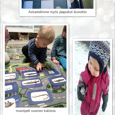
Askartelimme myös jääpuikot ikunoihin
muistipeli suomen kaloista